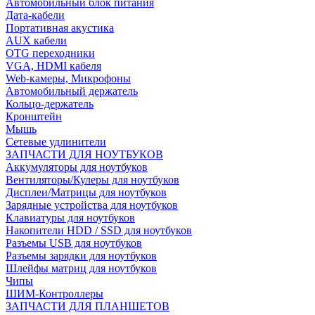
Автомобильный блок питания
Дата-кабели
Портативная акустика
AUX кабели
OTG переходники
VGA, HDMI кабеля
Web-камеры, Микрофоны
Автомобильный держатель
Кольцо-держатель
Кронштейн
Мышь
Сетевые удлинители
ЗАПЧАСТИ ДЛЯ НОУТБУКОВ
Аккумуляторы для ноутбуков
Вентиляторы/Кулеры для ноутбуков
Дисплеи/Матрицы для ноутбуков
Зарядные устройства для ноутбуков
Клавиатуры для ноутбуков
Накопители HDD / SSD для ноутбуков
Разъемы USB для ноутбуков
Разъемы зарядки для ноутбуков
Шлейфы матриц для ноутбуков
Чипы
ШИМ-Контроллеры
ЗАПЧАСТИ ДЛЯ ПЛАНШЕТОВ