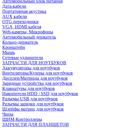
Автомобильный блок питания
Дата-кабели
Портативная акустика
AUX кабели
OTG переходники
VGA, HDMI кабеля
Web-камеры, Микрофоны
Автомобильный держатель
Кольцо-держатель
Кронштейн
Мышь
Сетевые удлинители
ЗАПЧАСТИ ДЛЯ НОУТБУКОВ
Аккумуляторы для ноутбуков
Вентиляторы/Кулеры для ноутбуков
Дисплеи/Матрицы для ноутбуков
Зарядные устройства для ноутбуков
Клавиатуры для ноутбуков
Накопители HDD / SSD для ноутбуков
Разъемы USB для ноутбуков
Разъемы зарядки для ноутбуков
Шлейфы матриц для ноутбуков
Чипы
ШИМ-Контроллеры
ЗАПЧАСТИ ДЛЯ ПЛАНШЕТОВ