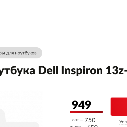
ры для ноутбуков
тбука Dell Inspiron 13z
949
750
опт —
Усл