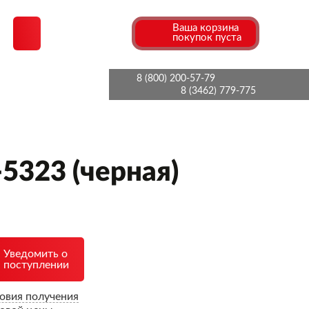
Ваша корзина
покупок пуста
8 (800) 200-57-79
8 (3462) 779-775
-5323 (черная)
Уведомить о
поступлении
овия получения