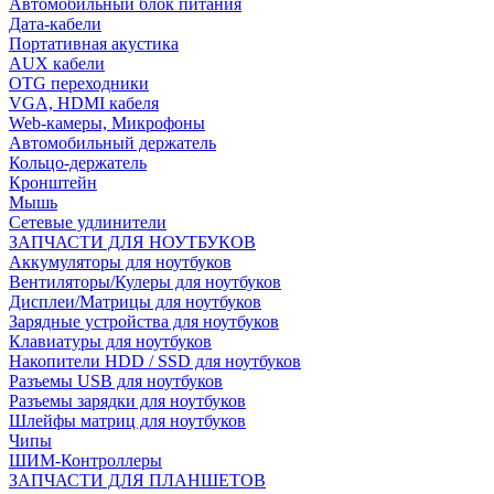
Автомобильный блок питания
Дата-кабели
Портативная акустика
AUX кабели
OTG переходники
VGA, HDMI кабеля
Web-камеры, Микрофоны
Автомобильный держатель
Кольцо-держатель
Кронштейн
Мышь
Сетевые удлинители
ЗАПЧАСТИ ДЛЯ НОУТБУКОВ
Аккумуляторы для ноутбуков
Вентиляторы/Кулеры для ноутбуков
Дисплеи/Матрицы для ноутбуков
Зарядные устройства для ноутбуков
Клавиатуры для ноутбуков
Накопители HDD / SSD для ноутбуков
Разъемы USB для ноутбуков
Разъемы зарядки для ноутбуков
Шлейфы матриц для ноутбуков
Чипы
ШИМ-Контроллеры
ЗАПЧАСТИ ДЛЯ ПЛАНШЕТОВ