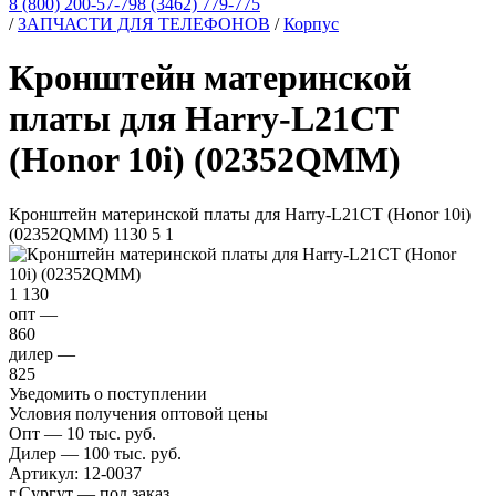
8 (800) 200-57-79
8 (3462) 779-775
/
ЗАПЧАСТИ ДЛЯ ТЕЛЕФОНОВ
/
Корпус
Кронштейн материнской
платы для Harry-L21CT
(Honor 10i) (02352QMM)
Кронштейн материнской платы для Harry-L21CT (Honor 10i)
(02352QMM)
1130
5
1
1 130
опт —
860
дилер —
825
Уведомить о поступлении
Условия получения оптовой цены
Опт — 10 тыс. руб.
Дилер — 100 тыс. руб.
Артикул:
12-0037
г.Сургут — под заказ