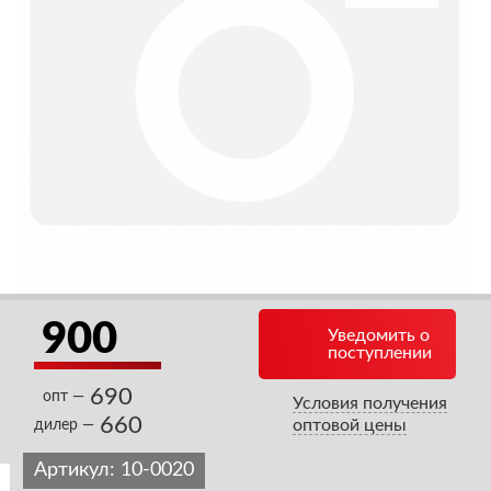
900
Уведомить о
поступлении
690
опт —
Условия получения
660
оптовой цены
дилер —
Артикул:
10-0020