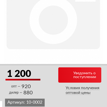
1 200
Уведомить о
поступлении
920
опт —
Условия получения
880
оптовой цены
дилер —
Артикул:
10-0002