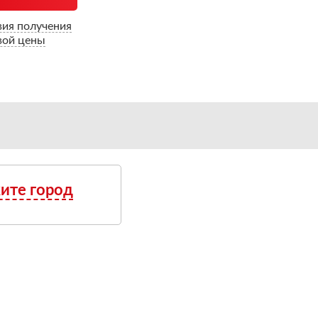
вия получения
вой цены
ите город