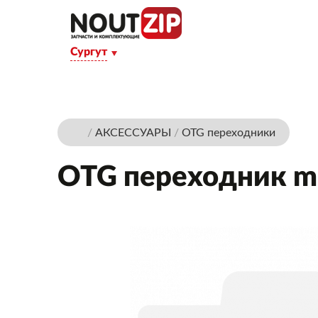
Сургут
КАТАЛОГ ТОВАРОВ
О КОМПАНИИ
П
/
АКСЕССУАРЫ
/
OTG переходники
OTG переходник mi