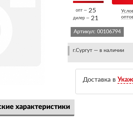
25
опт —
Усло
опто
21
дилер —
Артикул:
00106794
г.Сургут — в наличии
Доставка в
Укаж
ские характеристики