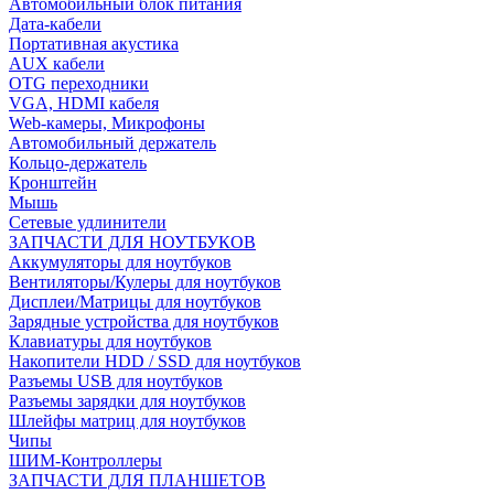
Автомобильный блок питания
Дата-кабели
Портативная акустика
AUX кабели
OTG переходники
VGA, HDMI кабеля
Web-камеры, Микрофоны
Автомобильный держатель
Кольцо-держатель
Кронштейн
Мышь
Сетевые удлинители
ЗАПЧАСТИ ДЛЯ НОУТБУКОВ
Аккумуляторы для ноутбуков
Вентиляторы/Кулеры для ноутбуков
Дисплеи/Матрицы для ноутбуков
Зарядные устройства для ноутбуков
Клавиатуры для ноутбуков
Накопители HDD / SSD для ноутбуков
Разъемы USB для ноутбуков
Разъемы зарядки для ноутбуков
Шлейфы матриц для ноутбуков
Чипы
ШИМ-Контроллеры
ЗАПЧАСТИ ДЛЯ ПЛАНШЕТОВ