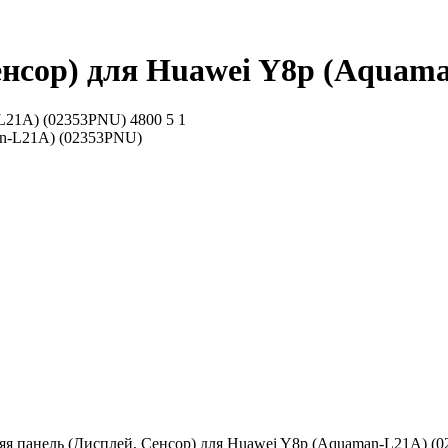
енсор) для Huawei Y8p (Aquam
-L21A) (02353PNU)
4800
5
1
няя панель (Дисплей, Сенсор) для Huawei Y8p (Aquaman-L21A) 