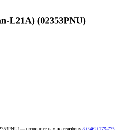
an-L21A) (02353PNU)
(02353PNU) — позвоните нам по телефону
8 (3462) 779-775
.