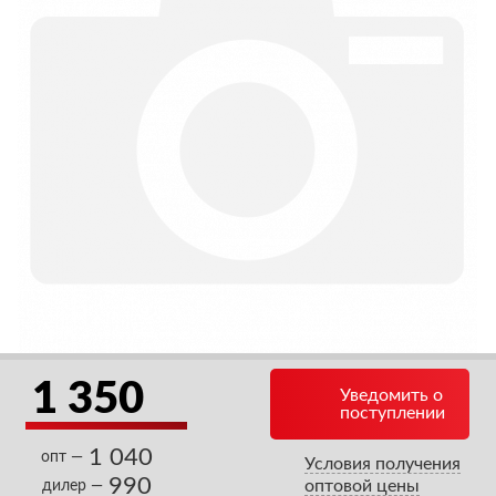
1 350
Уведомить о
поступлении
1 040
опт —
Условия получения
990
оптовой цены
дилер —