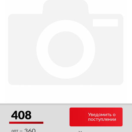
408
Уведомить о
поступлении
360
опт —