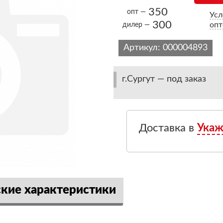
350
опт —
Усл
300
опт
дилер —
Артикул:
000004893
г.Сургут — под заказ
Доставка в
Укаж
ские характеристики