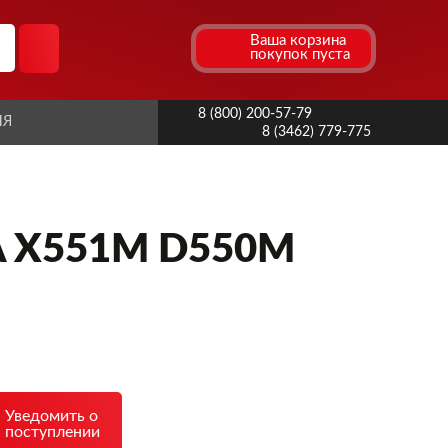
Ваша корзина
покупок пуста
8 (800) 200-57-79
ИЯ
8 (3462) 779-775
A X551M D550M
Уведомить о
поступлении