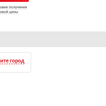
овия получения
овой цены
ите город