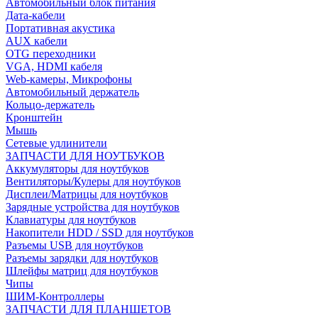
Автомобильный блок питания
Дата-кабели
Портативная акустика
AUX кабели
OTG переходники
VGA, HDMI кабеля
Web-камеры, Микрофоны
Автомобильный держатель
Кольцо-держатель
Кронштейн
Мышь
Сетевые удлинители
ЗАПЧАСТИ ДЛЯ НОУТБУКОВ
Аккумуляторы для ноутбуков
Вентиляторы/Кулеры для ноутбуков
Дисплеи/Матрицы для ноутбуков
Зарядные устройства для ноутбуков
Клавиатуры для ноутбуков
Накопители HDD / SSD для ноутбуков
Разъемы USB для ноутбуков
Разъемы зарядки для ноутбуков
Шлейфы матриц для ноутбуков
Чипы
ШИМ-Контроллеры
ЗАПЧАСТИ ДЛЯ ПЛАНШЕТОВ