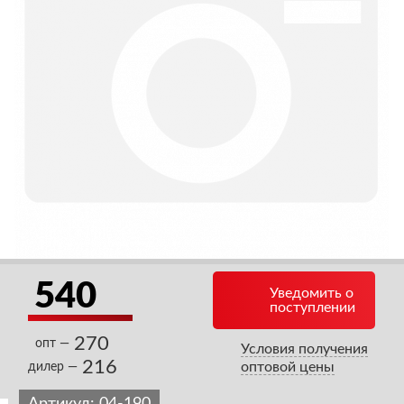
540
Уведомить о
поступлении
270
опт —
Условия получения
216
оптовой цены
дилер —