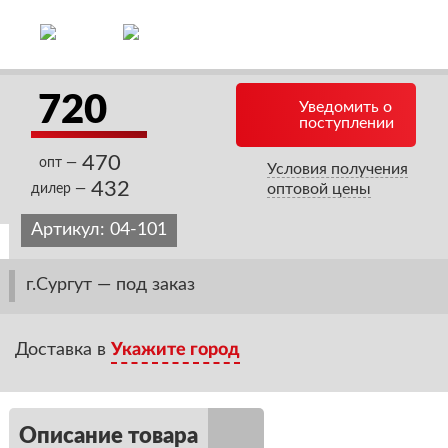
720
Уведомить о
поступлении
470
опт —
Условия получения
432
оптовой цены
дилер —
Артикул:
04-101
г.Сургут — под заказ
Доставка в
Укажите город
Описание товара