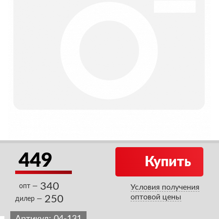
449
Купить
340
опт —
Условия получения
оптовой цены
250
дилер —