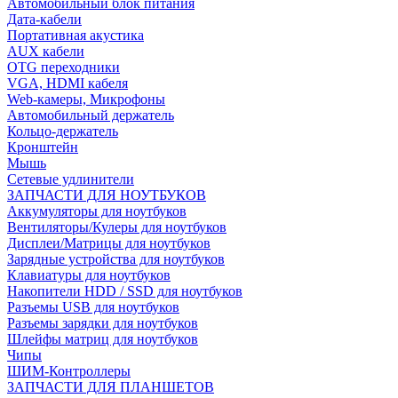
Автомобильный блок питания
Дата-кабели
Портативная акустика
AUX кабели
OTG переходники
VGA, HDMI кабеля
Web-камеры, Микрофоны
Автомобильный держатель
Кольцо-держатель
Кронштейн
Мышь
Сетевые удлинители
ЗАПЧАСТИ ДЛЯ НОУТБУКОВ
Аккумуляторы для ноутбуков
Вентиляторы/Кулеры для ноутбуков
Дисплеи/Матрицы для ноутбуков
Зарядные устройства для ноутбуков
Клавиатуры для ноутбуков
Накопители HDD / SSD для ноутбуков
Разъемы USB для ноутбуков
Разъемы зарядки для ноутбуков
Шлейфы матриц для ноутбуков
Чипы
ШИМ-Контроллеры
ЗАПЧАСТИ ДЛЯ ПЛАНШЕТОВ