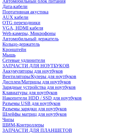
Автомобильный блок питания
Дата-кабели
Портативная акустика
AUX кабели
OTG переходники
VGA, HDMI кабеля
Web-камеры, Микрофоны
Автомобильный держатель
Кольцо-держатель
Кронштейн
Мышь
Сетевые удлинители
ЗАПЧАСТИ ДЛЯ НОУТБУКОВ
Аккумуляторы для ноутбуков
Вентиляторы/Кулеры для ноутбуков
Дисплеи/Матрицы для ноутбуков
Зарядные устройства для ноутбуков
Клавиатуры для ноутбуков
Накопители HDD / SSD для ноутбуков
Разъемы USB для ноутбуков
Разъемы зарядки для ноутбуков
Шлейфы матриц для ноутбуков
Чипы
ШИМ-Контроллеры
ЗАПЧАСТИ ДЛЯ ПЛАНШЕТОВ