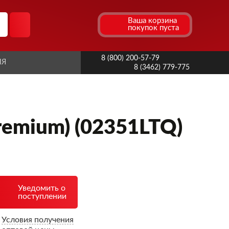
Ваша корзина
покупок пуста
8 (800) 200-57-79
ИЯ
8 (3462) 779-775
remium) (02351LTQ)
Уведомить о
поступлении
Условия получения