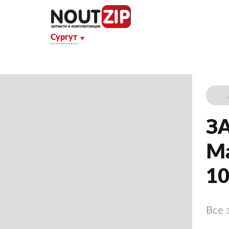
Сургут
З
Ма
10
Все 