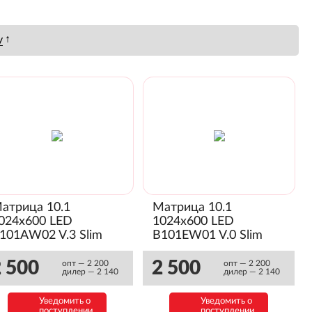
↑
у
атрица 10.1
Матрица 10.1
024x600 LED
1024x600 LED
101AW02 V.3 Slim
B101EW01 V.0 Slim
Глянец)
(Глянец)
 500
2 500
опт — 2 200
опт — 2 200
дилер — 2 140
дилер — 2 140
Уведомить о
Уведомить о
поступлении
поступлении