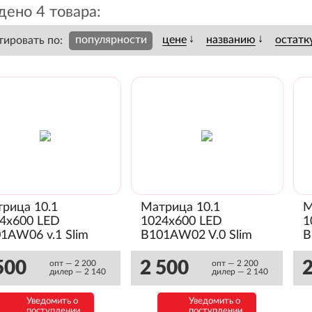
ено 4 товара:
↓
↓
популярности
цене
названию
остатк
тировать по:
рица 10.1
Матрица 10.1
М
4x600 LED
1024x600 LED
1
1AW06 v.1 Slim
B101AW02 V.0 Slim
B
янец)
(Глянец)
(
500
2 500
2
опт — 2 200
опт — 2 200
дилер — 2 140
дилер — 2 140
Уведомить о
Уведомить о
поступлении
поступлении