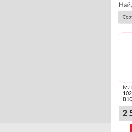
Найд
Сор
Мат
102
B10
(Гл
2 