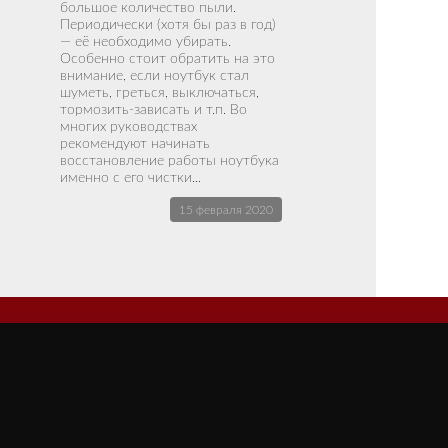
большое количество пыли.
Периодически (хотя бы раз в год)
— её необходимо убирать.
Особенно стоит обратить на это
внимание, если ноутбук стал
шуметь, греться, выключаться,
тормозить-зависать и т.п. Во
многих руководствах
рекомендуют начинать
восстановление работы ноутбука
именно с его чистки...
15 февраля 2020