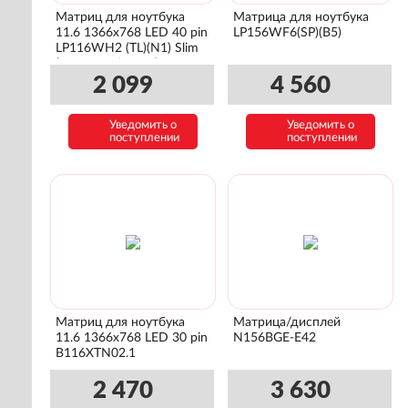
Матриц для ноутбука
Матрица для ноутбука
11.6 1366x768 LED 40 pin
LP156WF6(SP)(B5)
LP116WH2 (TL)(N1) Slim
(уши лево/право)
2 099
4 560
Уведомить о
Уведомить о
поступлении
поступлении
Матриц для ноутбука
Матрица/дисплей
11.6 1366x768 LED 30 pin
N156BGE-E42
B116XTN02.1
2 470
3 630