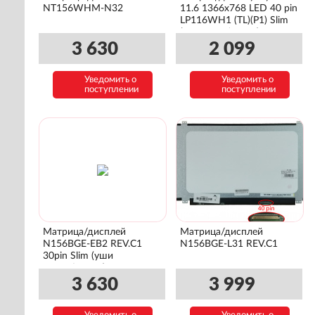
NT156WHM-N32
11.6 1366x768 LED 40 pin
LP116WH1 (TL)(P1) Slim
(уши лево/право)
3 630
2 099
Уведомить о
Уведомить о
поступлении
поступлении
Матрица/дисплей
Матрица/дисплей
N156BGE-EB2 REV.C1
N156BGE-L31 REV.C1
30pin Slim (уши
сверху\снизу)
3 630
3 999