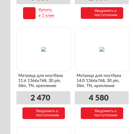
Купить
Уведомить о
В корзину
поступлении
в 1 клик
Матрица для ноутбука
Матрица для ноутбука
11.6 1366x768, 30 pin,
14.0 1366x768, 30 pin,
Slim, TN, крепление
Slim, TN, крепление
слева/справа
сверху/снизу (матовая)
2 470
4 580
Уведомить о
Уведомить о
поступлении
поступлении