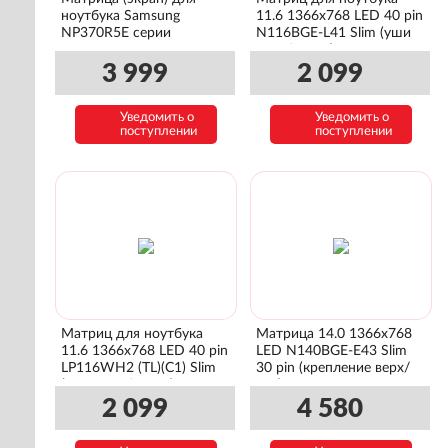
ноутбука Samsung
11.6 1366x768 LED 40 pin
NP370R5E серии
N116BGE-L41 Slim (уши
лево/право)
3 999
2 099
Уведомить о
Уведомить о
поступлении
поступлении
Матриц для ноутбука
Матрица 14.0 1366x768
11.6 1366x768 LED 40 pin
LED N140BGE-E43 Slim
LP116WH2 (TL)(C1) Slim
30 pin (крепление верх/
(уши лево/право)
низ)
2 099
4 580