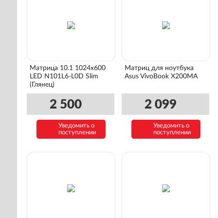
Матрица 10.1 1024x600
Матриц для ноутбука
LED N101L6-L0D Slim
Asus VivoBook X200MA
(Глянец)
2 500
2 099
Уведомить о
Уведомить о
поступлении
поступлении