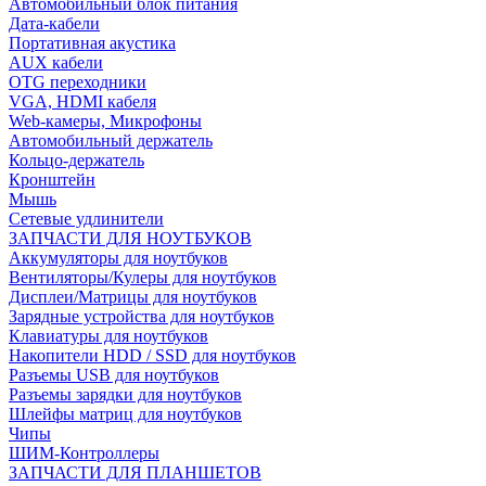
Автомобильный блок питания
Дата-кабели
Портативная акустика
AUX кабели
OTG переходники
VGA, HDMI кабеля
Web-камеры, Микрофоны
Автомобильный держатель
Кольцо-держатель
Кронштейн
Мышь
Сетевые удлинители
ЗАПЧАСТИ ДЛЯ НОУТБУКОВ
Аккумуляторы для ноутбуков
Вентиляторы/Кулеры для ноутбуков
Дисплеи/Матрицы для ноутбуков
Зарядные устройства для ноутбуков
Клавиатуры для ноутбуков
Накопители HDD / SSD для ноутбуков
Разъемы USB для ноутбуков
Разъемы зарядки для ноутбуков
Шлейфы матриц для ноутбуков
Чипы
ШИМ-Контроллеры
ЗАПЧАСТИ ДЛЯ ПЛАНШЕТОВ