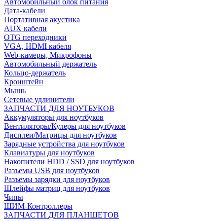
Автомобильный блок питания
Дата-кабели
Портативная акустика
AUX кабели
OTG переходники
VGA, HDMI кабеля
Web-камеры, Микрофоны
Автомобильный держатель
Кольцо-держатель
Кронштейн
Мышь
Сетевые удлинители
ЗАПЧАСТИ ДЛЯ НОУТБУКОВ
Аккумуляторы для ноутбуков
Вентиляторы/Кулеры для ноутбуков
Дисплеи/Матрицы для ноутбуков
Зарядные устройства для ноутбуков
Клавиатуры для ноутбуков
Накопители HDD / SSD для ноутбуков
Разъемы USB для ноутбуков
Разъемы зарядки для ноутбуков
Шлейфы матриц для ноутбуков
Чипы
ШИМ-Контроллеры
ЗАПЧАСТИ ДЛЯ ПЛАНШЕТОВ