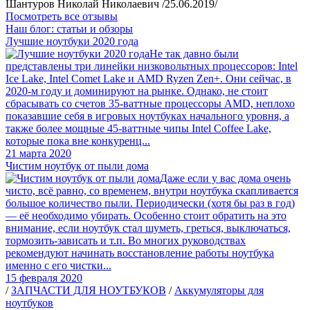
Шантуров Николай Николаевич /25.06.2019/
Посмотреть все отзывы
Наш блог: статьи и обзоры
Лучшие ноутбуки 2020 года
Не так давно были
представлены три линейки низковольтных процессоров: Intel
Ice Lake, Intel Comet Lake и AMD Ryzen Zen+. Они сейчас, в
2020-м году и доминируют на рынке. Однако, не стоит
сбрасывать со счетов 35-ваттные процессоры AMD, неплохо
показавшие себя в игровых ноутбуках начального уровня, а
также более мощные 45-ваттные чипы Intel Coffee Lake,
которые пока вне конкуренц...
21 марта 2020
Чистим ноутбук от пыли дома
Даже если у вас дома очень
чисто, всё равно, со временем, внутри ноутбука скапливается
большое количество пыли. Периодически (хотя бы раз в год)
— её необходимо убирать. Особенно стоит обратить на это
внимание, если ноутбук стал шуметь, греться, выключаться,
тормозить-зависать и т.п. Во многих руководствах
рекомендуют начинать восстановление работы ноутбука
именно с его чистки...
15 февраля 2020
/
ЗАПЧАСТИ ДЛЯ НОУТБУКОВ
/
Аккумуляторы для
ноутбуков