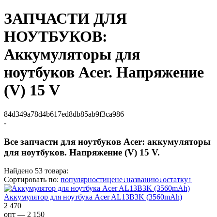
ЗАПЧАСТИ ДЛЯ
НОУТБУКОВ:
Аккумуляторы для
ноутбуков Acer. Напряжение
(V) 15 V
84d349a78d4b617ed8db85ab9f3ca986
-
Все запчасти для ноутбуков Acer: аккумуляторы
для ноутбуков. Напряжение (V) 15 V.
Найдено 53 товара:
Сортировать по:
популярности
цене
↓
названию
↓
остатку
↑
Аккумулятор для ноутбука Acer AL13B3K (3560mAh)
2 470
опт — 2 150