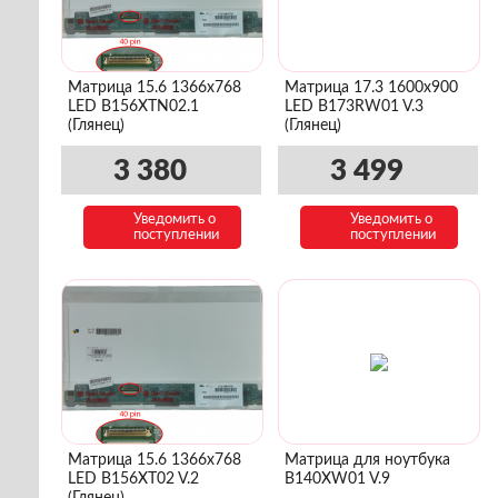
Матрица 15.6 1366x768
Матрица 17.3 1600x900
LED B156XTN02.1
LED B173RW01 V.3
(Глянец)
(Глянец)
3 380
3 499
Уведомить о
Уведомить о
поступлении
поступлении
Матрица 15.6 1366x768
Матрица для ноутбука
LED B156XT02 V.2
B140XW01 V.9