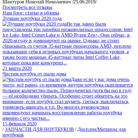
Шантуров Николай Николаевич /25.06.2019/
Посмотреть все отзывы
Наш блог: статьи и обзоры
Лучшие ноутбуки 2020 года
Не так давно были
представлены три линейки низковольтных процессоров: Intel
Ice Lake, Intel Comet Lake и AMD Ryzen Zen+. Они сейчас, в
2020-м году и доминируют на рынке. Однако, не стоит
сбрасывать со счетов 35-ваттные процессоры AMD, неплохо
показавшие себя в игровых ноутбуках начального уровня, а
также более мощные 45-ваттные чипы Intel Coffee Lake,
которые пока вне конкуренц...
21 марта 2020
Чистим ноутбук от пыли дома
Даже если у вас дома очень
чисто, всё равно, со временем, внутри ноутбука скапливается
большое количество пыли. Периодически (хотя бы раз в год)
— её необходимо убирать. Особенно стоит обратить на это
внимание, если ноутбук стал шуметь, греться, выключаться,
тормозить-зависать и т.п. Во многих руководствах
рекомендуют начинать восстановление работы ноутбука
именно с его чистки...
15 февраля 2020
/
ЗАПЧАСТИ ДЛЯ НОУТБУКОВ
/
Дисплеи/Матрицы для
ноутбуков