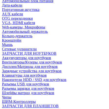
Автомобильный блок питания
Дата-кабели
Портативная акустика
AUX кабели
OTG переходники
VGA, HDMI кабеля
Web-камеры, Микрофоны
Автомобильный держатель
Кольцо-держатель
Кронштейн
Мышь
Сетевые удлинители
ЗАПЧАСТИ ДЛЯ НОУТБУКОВ
Аккумуляторы для ноутбуков
Вентиляторы/Кулеры для ноутбуков
Дисплеи/Матрицы для ноутбуков
Зарядные устройства для ноутбуков
Клавиатуры для ноутбуков
Накопители HDD / SSD для ноутбуков
Разъемы USB для ноутбуков
Разъемы зарядки для ноутбуков
Шлейфы матриц для ноутбуков
Чипы
ШИМ-Контроллеры
ЗАПЧАСТИ ДЛЯ ПЛАНШЕТОВ