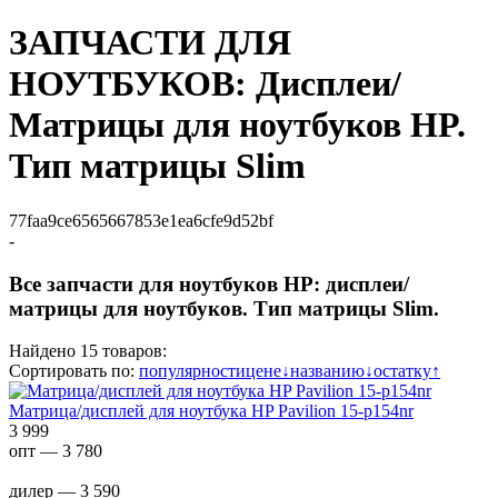
ЗАПЧАСТИ ДЛЯ
НОУТБУКОВ: Дисплеи/
Матрицы для ноутбуков HP.
Тип матрицы Slim
77faa9ce6565667853e1ea6cfe9d52bf
-
Все запчасти для ноутбуков HP: дисплеи/
матрицы для ноутбуков. Тип матрицы Slim.
Найдено 15 товаров:
Сортировать по:
популярности
цене
↓
названию
↓
остатку
↑
Матрица/дисплей для ноутбука HP Pavilion 15-p154nr
3 999
опт — 3 780
дилер — 3 590